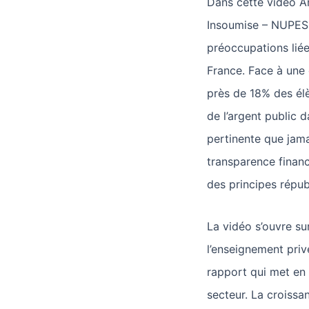
Dans cette vidéo A
Insoumise – NUPES 
préoccupations liée
France. Face à une 
près de 18% des élèv
de l’argent public 
pertinente que jama
transparence financ
des principes répub
La vidéo s’ouvre su
l’enseignement priv
rapport qui met en 
secteur. La croissa