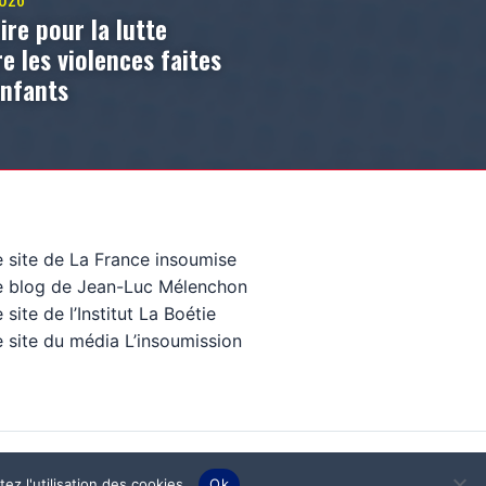
ire pour la lutte
e les violences faites
enfants
e site de La France insoumise
e blog de Jean-Luc Mélenchon
 site de l’Institut La Boétie
 site du média L’insoumission
ez l'utilisation des cookies.
Ok