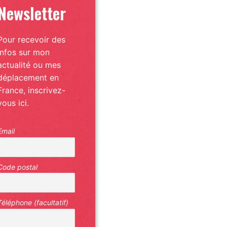
Newsletter
Pour recevoir des
infos sur mon
actualité ou mes
déplacement en
France, inscrivez-
vous ici.
Email
Code postal
Téléphone (facultatif)