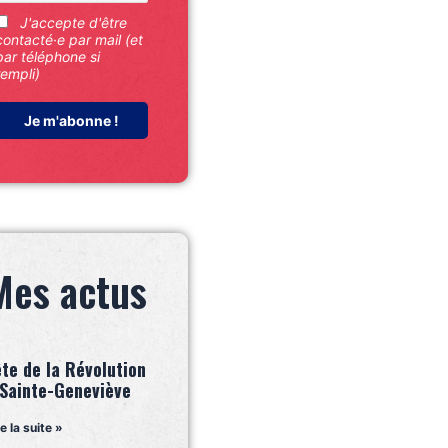
J'accepte d'être
contacté·e par mail (et
par téléphone si
rempli)
Mes actus
ête de la Révolution
 Sainte-Geneviève
re la suite »