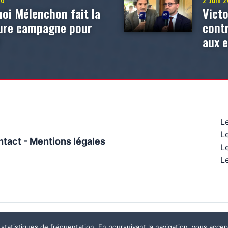
oi Mélenchon fait la
Victo
eure campagne pour
contr
?
aux 
L
L
ntact
-
Mentions légales
Le
Le
Ce site a été réalisé par
Mégaphone communication
 statistiques de fréquentation. En poursuivant la navigation, vous accept