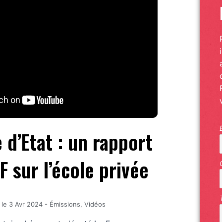
 d’Etat : un rapport
 sur l’école privée
 le
3 Avr 2024
-
Émissions
,
Vidéos