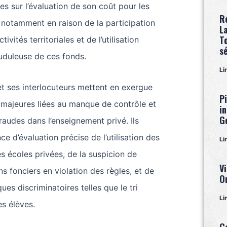
es sur l’évaluation de son coût pour les
R
 notamment en raison de la participation
L
T
tivités territoriales et de l’utilisation
s
uduleuse de ces fonds.
Li
t ses interlocuteurs mettent en exergue
P
 majeures liées au manque de contrôle et
i
G
raudes dans l’enseignement privé. Ils
ce d’évaluation précise de l’utilisation des
Li
es écoles privées, de la suspicion de
Vi
s fonciers en violation des règles, et de
O
ques discriminatoires telles que le tri
Li
es élèves.