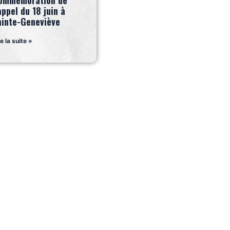
ommémoration de
appel du 18 juin à
ainte-Geneviève
re la suite »