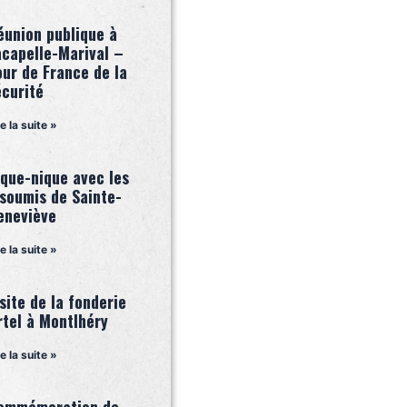
éunion publique à
acapelle-Marival –
our de France de la
écurité
re la suite »
ique-nique avec les
nsoumis de Sainte-
eneviève
re la suite »
site de la fonderie
rtel à Montlhéry
re la suite »