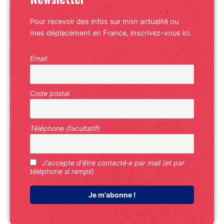
Pour recevoir des infos sur mon actualité ou
mes déplacement en France, inscrivez-vous ici.
Email
Code postal
Téléphone (facultatif)
J'accepte d'être contacté·e par mail (et par
téléphone si rempli)