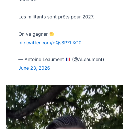
Les militants sont prêts pour 2027.
On va gagner
pic.twitter.com/dQs8PZLKC0
— Antoine Léaument
(@ALeaument)
June 23, 2026