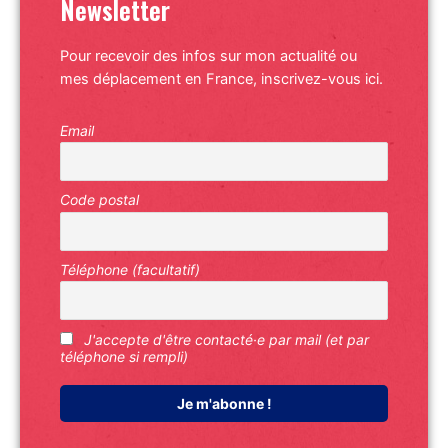
Newsletter
Pour recevoir des infos sur mon actualité ou
mes déplacement en France, inscrivez-vous ici.
Email
Code postal
Téléphone (facultatif)
J'accepte d'être contacté·e par mail (et par
téléphone si rempli)