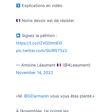
Explications en vidéo.
Notre devoir est de résister.
Signez la pétition :
https://t.co/t2VG0mnEl0
pic.twitter.com/SIcRI5T5z2
— Antoine Léaument
(@ALeaument)
November 14, 2022
«M.
@GDarmanin
vous vous êtes planté.»
À l’Assemblée, j’ai pointé les