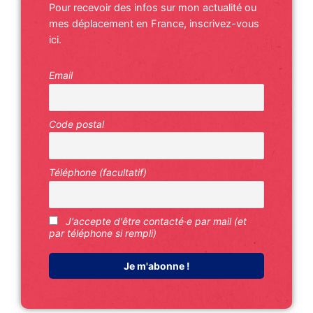
Pour recevoir des infos sur mon actualité ou
mes déplacement en France, inscrivez-vous
ici.
Email
Code postal
Téléphone (facultatif)
J'accepte d'être contacté·e par mail (et
par téléphone si rempli)