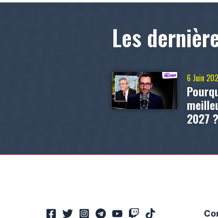
Les dernièr
6 Juin 20
Pourqu
meill
2027 
Co