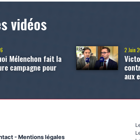
es vidéos
26
2 Juin 
oi Mélenchon fait la
Victo
eure campagne pour
contr
?
aux 
L
L
ntact
-
Mentions légales