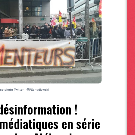
ce photo Twitter : @PSchydlowski
désinformation !
édiatiques en série