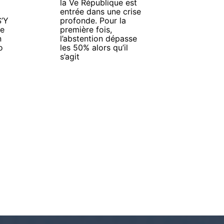
la Ve République est
entrée dans une crise
’Y
profonde. Pour la
de
première fois,
n
l’abstention dépasse
o
les 50% alors qu’il
s’agit