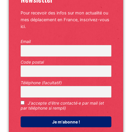
Pour recevoir des infos sur mon actualité ou
mes déplacement en France, inscrivez-vous
ici.
Email
Code postal
Téléphone (facultatif)
J'accepte d'être contacté·e par mail (et
par téléphone si rempli)