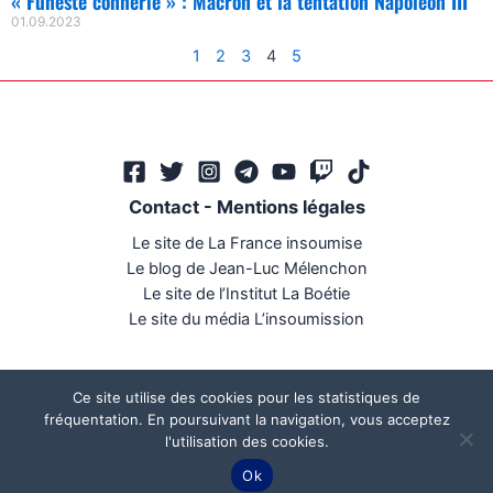
« Funeste connerie » : Macron et la tentation Napoléon III
01.09.2023
1
2
3
4
5
Contact
-
Mentions légales
Le site de La France insoumise
Le blog de Jean-Luc Mélenchon
Le site de l’Institut La Boétie
Le site du média L’insoumission
Ce site utilise des cookies pour les statistiques de
fréquentation. En poursuivant la navigation, vous acceptez
l'utilisation des cookies.
Ce site a été réalisé par
Mégaphone communication
Ok