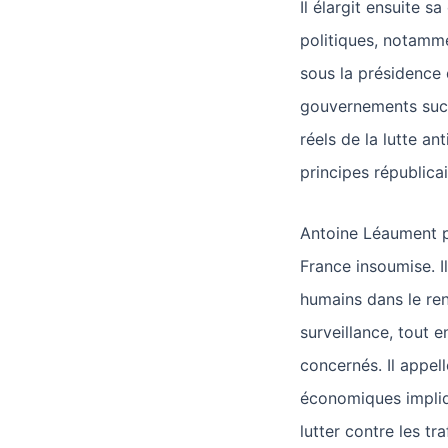
Il élargit ensuite s
politiques, notamm
sous la présidence 
gouvernements succ
réels de la lutte an
principes républicai
Antoine Léaument pr
France insoumise. 
humains dans le rens
surveillance, tout e
concernés. Il appel
économiques impliq
lutter contre les t