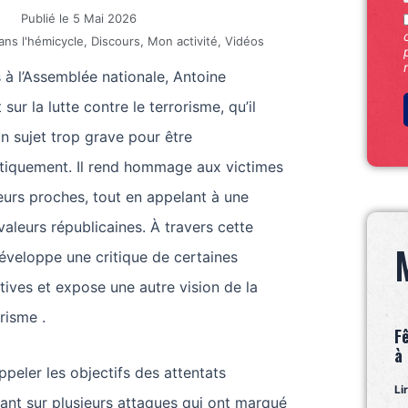
Publié le
5 Mai 2026
ans l'hémicycle
,
Discours
,
Mon activité
,
Vidéos
 à l’Assemblée nationale, Antoine
sur la lutte contre le terrorisme, qu’il
 sujet trop grave pour être
itiquement. Il rend hommage aux victimes
leurs proches, tout en appelant à une
valeurs républicaines. À travers cette
 développe une critique de certaines
atives et expose une autre vision de la
orisme .
F
à
peler les objectifs des attentats
Li
nant sur plusieurs attaques qui ont marqué