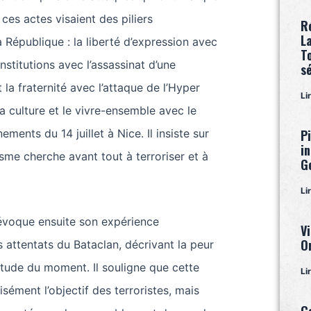
, ces actes visaient des piliers
R
L
République : la liberté d’expression avec
T
nstitutions avec l’assassinat d’une
s
et la fraternité avec l’attaque de l’Hyper
Li
a culture et le vivre-ensemble avec le
ements du 14 juillet à Nice. Il insiste sur
P
i
risme cherche avant tout à terroriser et à
G
Li
voque ensuite son expérience
Vi
O
s attentats du Bataclan, décrivant la peur
titude du moment. Il souligne que cette
Li
sément l’objectif des terroristes, mais