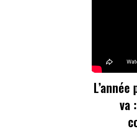
L’année p
va 
c