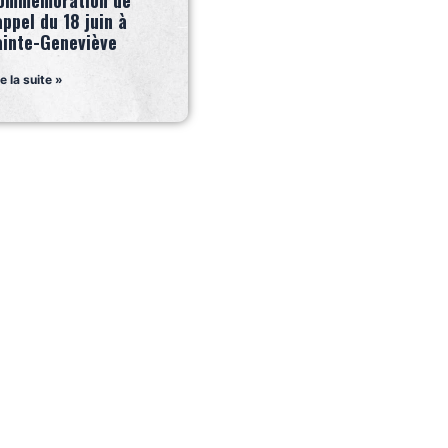
ommémoration de
appel du 18 juin à
ainte-Geneviève
re la suite »