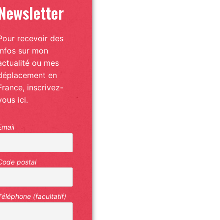
Newsletter
Pour recevoir des
infos sur mon
actualité ou mes
déplacement en
France, inscrivez-
vous ici.
Email
Code postal
Téléphone (facultatif)