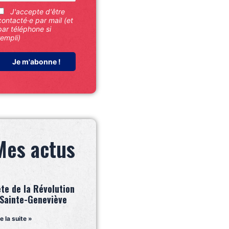
J'accepte d'être
contacté·e par mail (et
par téléphone si
rempli)
Mes actus
ête de la Révolution
 Sainte-Geneviève
re la suite »