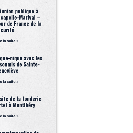
éunion publique à
acapelle-Marival –
our de France de la
écurité
re la suite »
ique-nique avec les
nsoumis de Sainte-
eneviève
re la suite »
site de la fonderie
rtel à Montlhéry
re la suite »