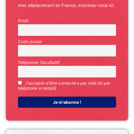
mes déplacement en France, inscrivez-vous ici.
Email
Code postal
Téléphone (facultatif)
J'accepte d'être contacté·e par mail (et par
téléphone si rempli)