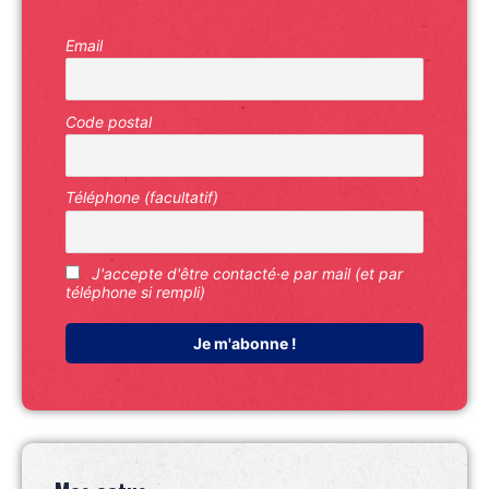
Email
Code postal
Téléphone (facultatif)
J'accepte d'être contacté·e par mail (et par
téléphone si rempli)