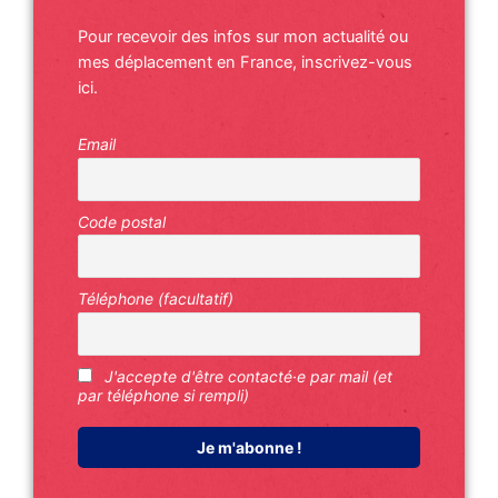
Pour recevoir des infos sur mon actualité ou
mes déplacement en France, inscrivez-vous
ici.
Email
Code postal
Téléphone (facultatif)
J'accepte d'être contacté·e par mail (et
par téléphone si rempli)