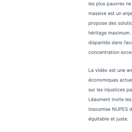
les plus pauvres n
massive est un enje
propose des solutio
héritage maximum. 
disparités dans l’ac
concentration exces
La vidéo est une a
économiques actuel
sur les injustices p
Léaument invite les
insoumise NUPES da
équitable et juste.