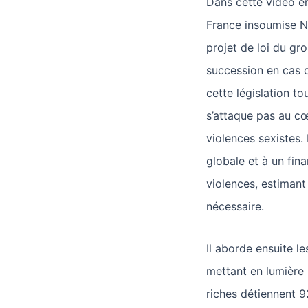
Dans cette vidéo e
France insoumise N
projet de loi du g
succession en cas d
cette législation to
s’attaque pas au cœ
violences sexistes.
globale et à un fi
violences, estimant
nécessaire.
Il aborde ensuite le
mettant en lumière 
riches détiennent 9