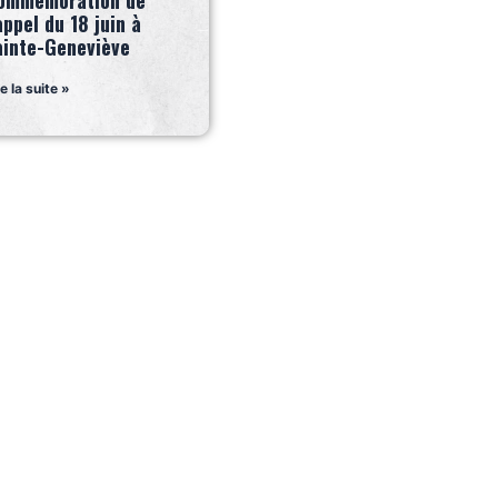
ommémoration de
appel du 18 juin à
ainte-Geneviève
re la suite »