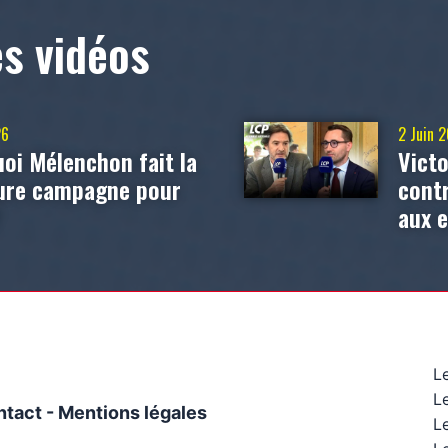
es vidéos
26
2 Juin 
oi Mélenchon fait la
Victo
eure campagne pour
contr
?
aux 
L
L
ntact
-
Mentions légales
Le