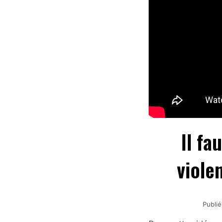
Il fa
viole
Publié