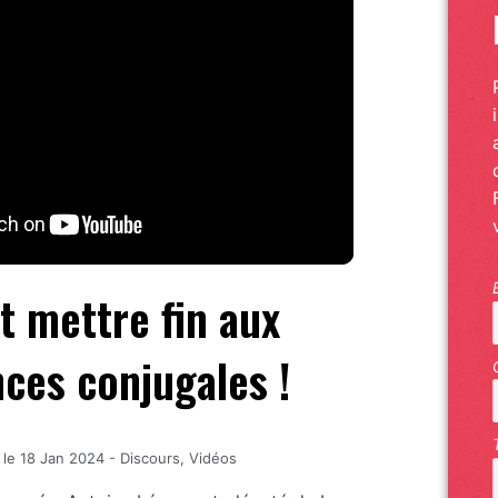
ut mettre fin aux
nces conjugales !
 le
18 Jan 2024
-
Discours
,
Vidéos