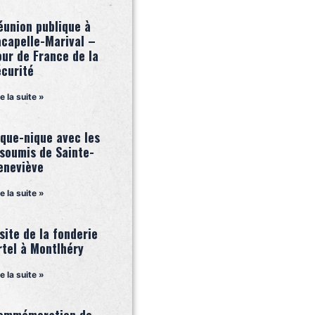
éunion publique à
acapelle-Marival –
our de France de la
écurité
re la suite »
ique-nique avec les
nsoumis de Sainte-
eneviève
re la suite »
site de la fonderie
rtel à Montlhéry
re la suite »