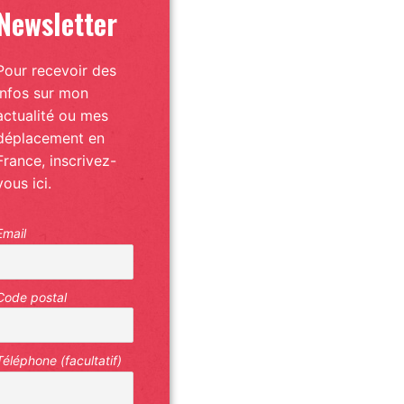
Newsletter
Pour recevoir des
infos sur mon
actualité ou mes
déplacement en
France, inscrivez-
vous ici.
Email
Code postal
Téléphone (facultatif)