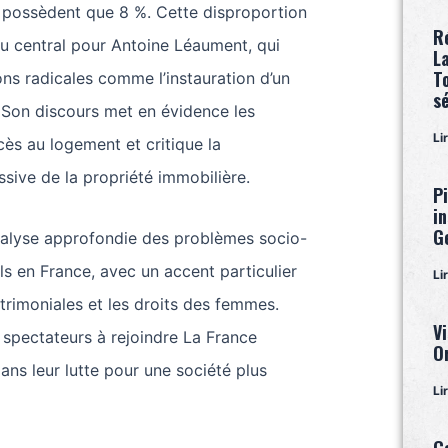
e possèdent que 8 %. Cette disproportion
R
u central pour Antoine Léaument, qui
L
T
ns radicales comme l’instauration d’un
s
Son discours met en évidence les
Li
cès au logement et critique la
sive de la propriété immobilière.
P
i
G
nalyse approfondie des problèmes socio-
s en France, avec un accent particulier
Li
atrimoniales et les droits des femmes.
Vi
 spectateurs à rejoindre La France
O
ns leur lutte pour une société plus
Li