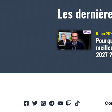
Les dernièr
6 Juin 20
Pourqu
meill
2027 
Co