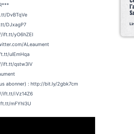
C
R***
l’
S
ft.tt/DvBTqVe
ft.tt/DJxagP7
Li
/ift.tt/yO6hZEI
/twitter.com/ALeaument
ift.tt/ulEmHqa
//ift.tt/qstw3lV
aument
s abonner) : http://bit.ly/2gbk7cm
/ift.tt/iVz14Z6
/ift.tt/mFYhl3U