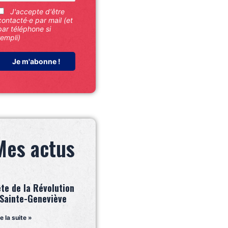
J'accepte d'être
contacté·e par mail (et
par téléphone si
rempli)
Mes actus
ête de la Révolution
 Sainte-Geneviève
re la suite »