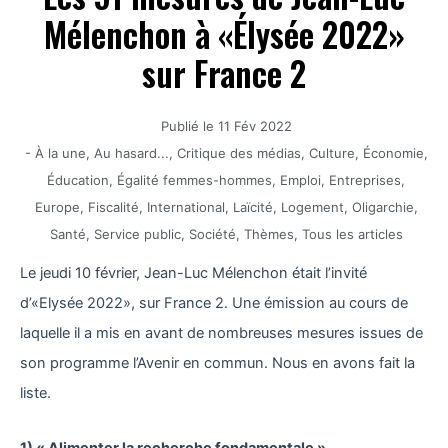
Mélenchon à «Élysée 2022»
sur France 2
Publié le
11 Fév 2022
-
À la une
,
Au hasard...
,
Critique des médias
,
Culture
,
Économie
,
Éducation
,
Égalité femmes-hommes
,
Emploi
,
Entreprises
,
Europe
,
Fiscalité
,
International
,
Laïcité
,
Logement
,
Oligarchie
,
Santé
,
Service public
,
Société
,
Thèmes
,
Tous les articles
Le jeudi 10 février, Jean-Luc Mélenchon était l’invité
d’«Elysée 2022», sur France 2. Une émission au cours de
laquelle il a mis en avant de nombreuses mesures issues de
son programme l’Avenir en commun. Nous en avons fait la
liste.