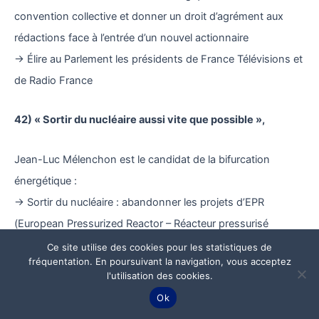
convention collective et donner un droit d’agrément aux
rédactions face à l’entrée d’un nouvel actionnaire
→ Élire au Parlement les présidents de France Télévisions et
de Radio France
42) « Sortir du nucléaire aussi vite que possible »,
Jean-Luc Mélenchon est le candidat de la bifurcation
énergétique :
→ Sortir du nucléaire : abandonner les projets d’EPR
(European Pressurized Reactor – Réacteur pressurisé
européen), planifier le démantèlement, la réhabilitation et la
Ce site utilise des cookies pour les statistiques de
fréquentation. En poursuivant la navigation, vous acceptez
reconversion des sites nucléaires et de l’ensemble de leur
l'utilisation des cookies.
bassin de vie
Ok
→ Mettre en place une convention collective unique pour les