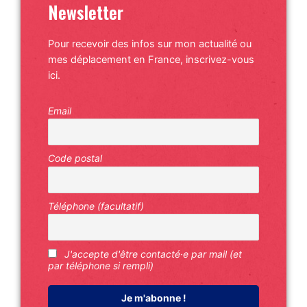
Newsletter
Pour recevoir des infos sur mon actualité ou
mes déplacement en France, inscrivez-vous
ici.
Email
Code postal
Téléphone (facultatif)
J'accepte d'être contacté·e par mail (et
par téléphone si rempli)