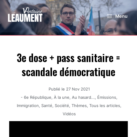
Menu
3e dose + pass sanitaire =
scandale démocratique
Publié le
27 Nov 2021
-
6e République
,
À la une
,
Au hasard...
,
Émissions
,
Immigration
,
Santé
,
Société
,
Thèmes
,
Tous les articles
,
Vidéos