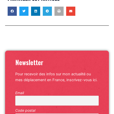
Newsletter
Pour recevoir des infos sur mon actualité ou
mes déplacement en France, inscrivez-vous ici.
Email
Code postal