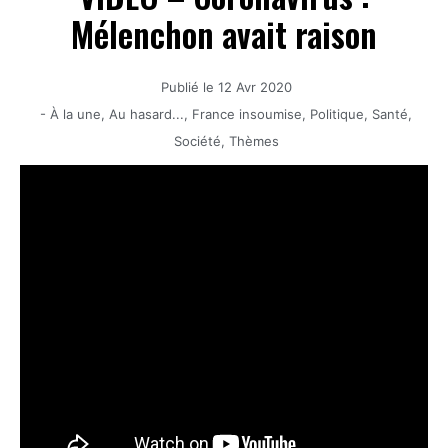
Mélenchon avait raison
Publié le
12 Avr 2020
-
À la une
,
Au hasard...
,
France insoumise
,
Politique
,
Santé
,
Société
,
Thèmes