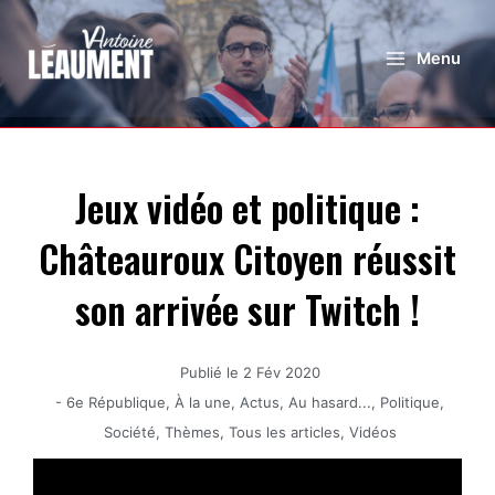
Menu
Jeux vidéo et politique :
Châteauroux Citoyen réussit
son arrivée sur Twitch !
Publié le
2 Fév 2020
-
6e République
,
À la une
,
Actus
,
Au hasard...
,
Politique
,
Société
,
Thèmes
,
Tous les articles
,
Vidéos