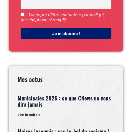
J'accepte d'être contacté·e par mail (et
par téléphone si rempli)
Mes actus
Municipales 2026 : ce que CNews ne vous
dira jamais
Lire la suite »
Maires insoumis : ras-le-bol du racisme !