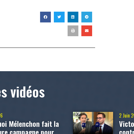
T
es vidéos
26
2 Juin 
oi Mélenchon fait la
Victo
eure campagne pour
contr