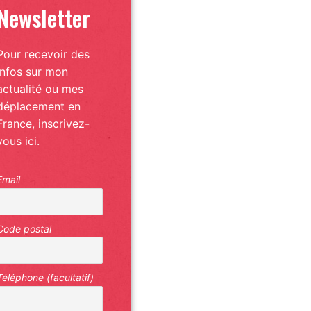
Newsletter
Pour recevoir des
infos sur mon
actualité ou mes
déplacement en
France, inscrivez-
vous ici.
Email
Code postal
Téléphone (facultatif)