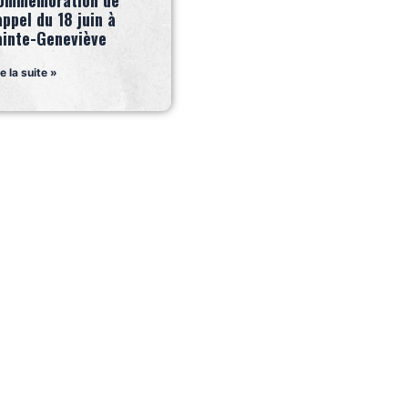
ommémoration de
appel du 18 juin à
ainte-Geneviève
re la suite »