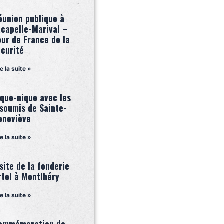
éunion publique à
acapelle-Marival –
our de France de la
écurité
re la suite »
ique-nique avec les
nsoumis de Sainte-
eneviève
re la suite »
site de la fonderie
rtel à Montlhéry
re la suite »