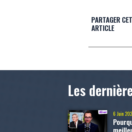
PARTAGER CE
ARTICLE
Les dernièr
6 Juin 20
Pourqu
meill