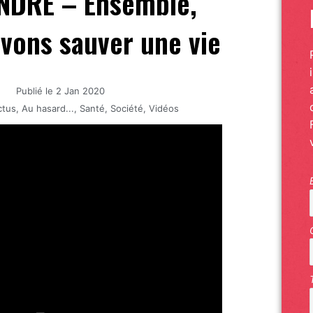
NDRE – Ensemble,
vons sauver une vie
Publié le
2 Jan 2020
ctus
,
Au hasard...
,
Santé
,
Société
,
Vidéos