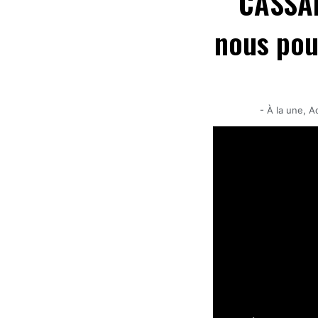
CASSA
nous pou
-
À la une
,
A