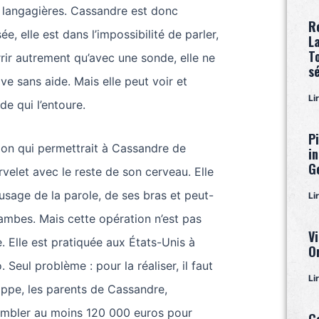
 langagières. Cassandre est donc
R
e, elle est dans l’impossibilité de parler,
L
T
rrir autrement qu’avec une sonde, elle ne
s
ive sans aide. Mais elle peut voir et
Li
e qui l’entoure.
P
tion qui permettrait à Cassandre de
i
G
velet avec le reste de son cerveau. Elle
’usage de la parole, de ses bras et peut-
Li
ambes. Mais cette opération n’est pas
Vi
. Elle est pratiquée aux États-Unis à
O
. Seul problème : pour la réaliser, il faut
Li
ippe, les parents de Cassandre,
embler au moins 120 000 euros pour