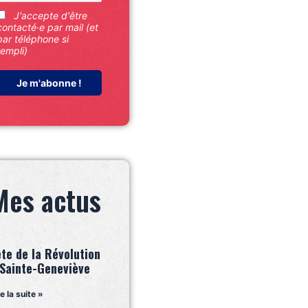
J'accepte d'être
contacté·e par mail (et
par téléphone si
rempli)
Mes actus
ête de la Révolution
 Sainte-Geneviève
re la suite »