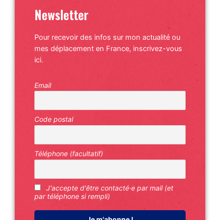
Newsletter
Pour recevoir des infos sur mon actualité ou
mes déplacement en France, inscrivez-vous
ici.
Email
Code postal
Téléphone (facultatif)
J'accepte d'être contacté·e par mail (et
par téléphone si rempli)