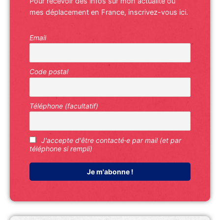
Pour recevoir des infos sur mon actualité ou
mes déplacement en France, inscrivez-vous ici.
Email
Code postal
Téléphone (facultatif)
J'accepte d'être contacté·e par mail (et par
téléphone si rempli)