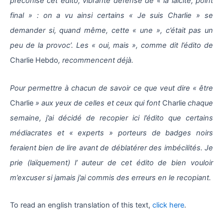
préconise cet édito, vibrante défense de « la laïcité, point
final » : on a vu ainsi certains « Je suis Charlie » se
demander si, quand même, cette « une », c’était pas un
peu de la provoc’. Les « oui, mais », comme dit l’édito de
Charlie Hebdo
, recommencent déjà.
Pour permettre à chacun de savoir ce que veut dire « être
Charlie
» aux yeux de celles et ceux qui font
Charlie
chaque
semaine, j’ai décidé de recopier ici l’édito que certains
médiacrates et « experts » porteurs de badges noirs
feraient bien de lire avant de déblatérer des imbécilités. Je
prie (laïquement) l’ auteur de cet édito de bien vouloir
m’excuser si jamais j’ai commis des erreurs en le recopiant.
To read an english translation of this text,
click here
.