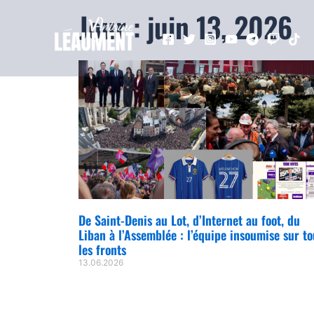
Jour : juin 13, 2026
De Saint-Denis au Lot, d’Internet au foot, du
Liban à l’Assemblée : l’équipe insoumise sur to
les fronts
13.06.2026