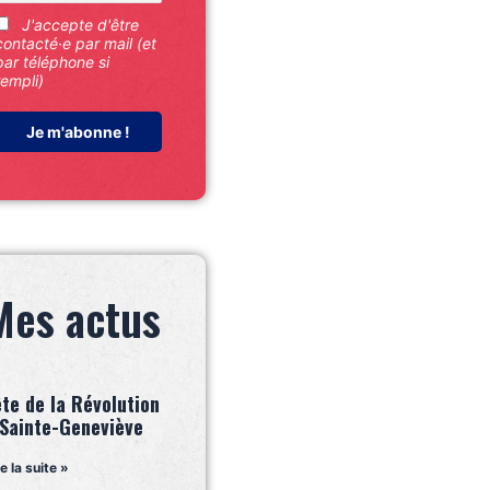
J'accepte d'être
contacté·e par mail (et
par téléphone si
rempli)
Mes actus
ête de la Révolution
 Sainte-Geneviève
re la suite »