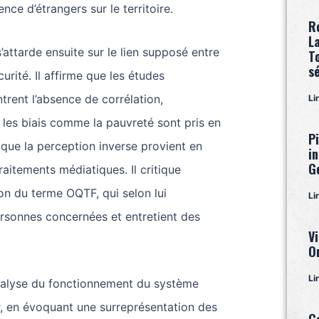
nce d’étrangers sur le territoire.
R
L
attarde ensuite sur le lien supposé entre
T
s
urité. Il affirme que les études
trent l’absence de corrélation,
Li
les biais comme la pauvreté sont pris en
P
 que la perception inverse provient en
i
G
raitements médiatiques. Il critique
ion du terme OQTF, qui selon lui
Li
rsonnes concernées et entretient des
Vi
O
Li
nalyse du fonctionnement du système
ier, en évoquant une surreprésentation des