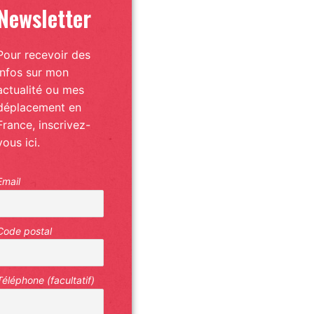
Newsletter
Pour recevoir des
infos sur mon
actualité ou mes
déplacement en
France, inscrivez-
vous ici.
Email
Code postal
Téléphone (facultatif)