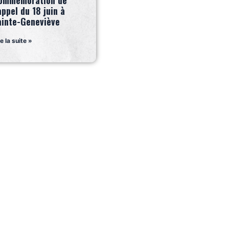
ommémoration de
appel du 18 juin à
ainte-Geneviève
re la suite »