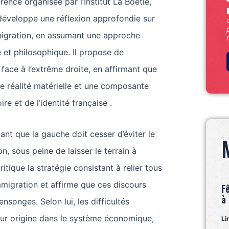
ence organisée par l’Institut La Boétie,
éveloppe une réflexion approfondie sur
mmigration, en assumant une approche
e et philosophique. Il propose de
face à l’extrême droite, en affirmant que
ne réalité matérielle et une composante
oire et de l’identité française .
ant que la gauche doit cesser d’éviter le
on, sous peine de laisser le terrain à
critique la stratégie consistant à relier tous
mmigration et affirme que ces discours
F
à
nsonges. Selon lui, les difficultés
eur origine dans le système économique,
Li