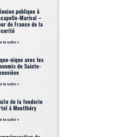
éunion publique à
acapelle-Marival –
our de France de la
écurité
re la suite »
ique-nique avec les
nsoumis de Sainte-
eneviève
re la suite »
site de la fonderie
rtel à Montlhéry
re la suite »