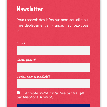
Newsletter
Pour recevoir des infos sur mon actualité ou
mes déplacement en France, inscrivez-vous
ici.
Email
Code postal
Téléphone (facultatif)
J'accepte d'être contacté·e par mail (et
par téléphone si rempli)