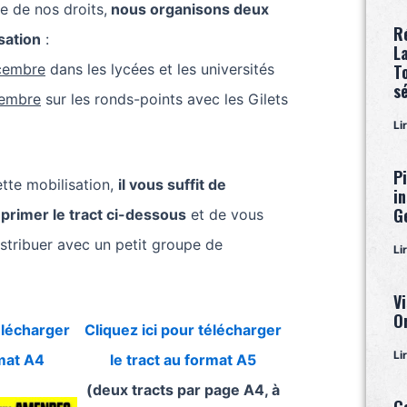
e de nos droits,
nous organisons deux
R
sation
:
L
cembre
dans les lycées et les universités
T
s
cembre
sur les ronds-points avec les Gilets
Li
P
ette mobilisation,
il vous suffit de
i
G
mprimer le tract ci-dessous
et de vous
istribuer avec un petit groupe de
Li
Vi
O
élécharger
Cliquez ici pour télécharger
Li
rmat A4
le tract au format A5
(deux tracts par page A4, à