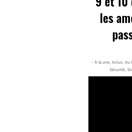
9 et 10
les am
pass
-
À la une
,
Actus
,
Au 
Sécurité
,
So