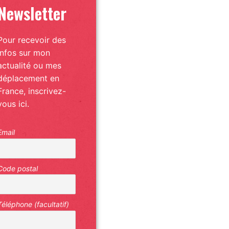
Newsletter
Pour recevoir des
infos sur mon
actualité ou mes
déplacement en
France, inscrivez-
vous ici.
Email
Code postal
Téléphone (facultatif)