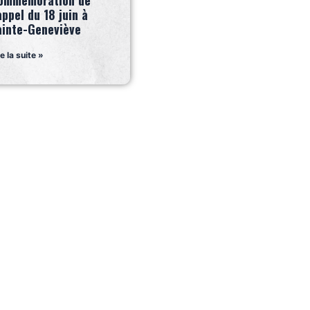
ommémoration de
appel du 18 juin à
ainte-Geneviève
re la suite »