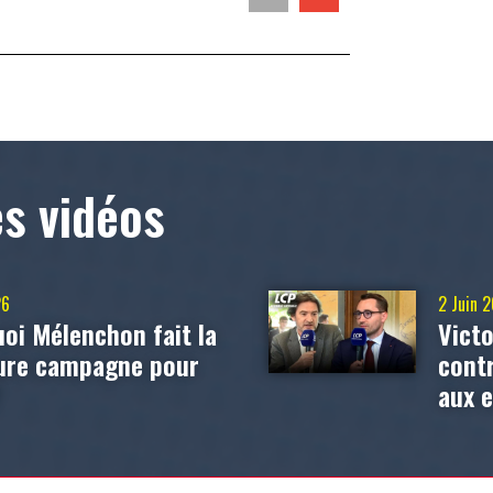
es vidéos
26
2 Juin 
oi Mélenchon fait la
Victo
eure campagne pour
contr
?
aux 