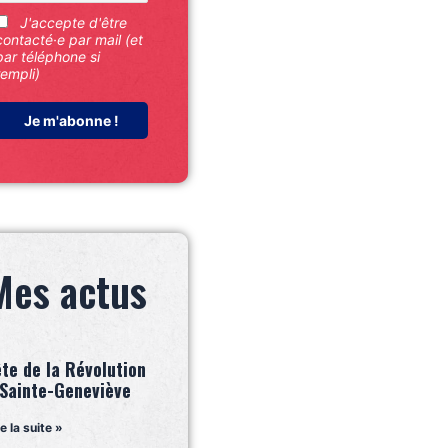
J'accepte d'être
contacté·e par mail (et
par téléphone si
rempli)
Mes actus
ête de la Révolution
 Sainte-Geneviève
re la suite »