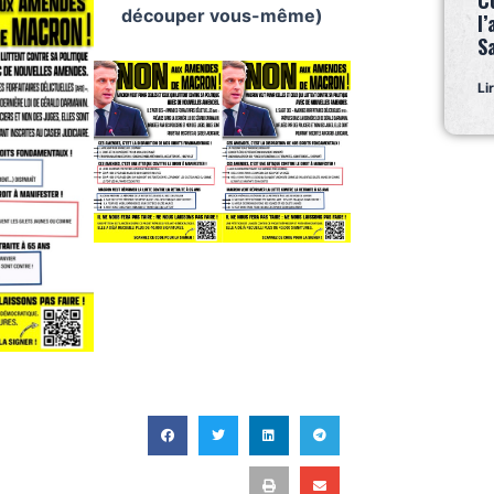
C
découper vous-même)
l’
S
Li
T