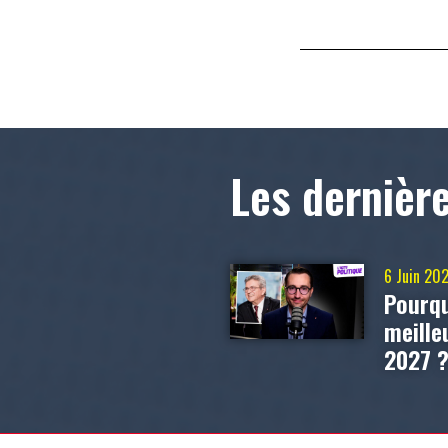
Les dernièr
6 Juin 20
Pourqu
meill
2027 