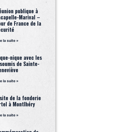
éunion publique à
acapelle-Marival –
our de France de la
écurité
re la suite »
ique-nique avec les
nsoumis de Sainte-
eneviève
re la suite »
site de la fonderie
rtel à Montlhéry
re la suite »