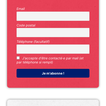
Email
Code postal
Téléphone (facultatif)
J'accepte d'être contacté·e par mail (et
par téléphone si rempli)