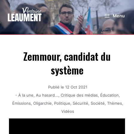
Menu
Zemmour, candidat du
système
Publié le
12 Oct 2021
-
À la une
,
Au hasard...
,
Critique des médias
,
Éducation
,
Émissions
,
Oligarchie
,
Politique
,
Sécurité
,
Société
,
Thèmes
,
Vidéos