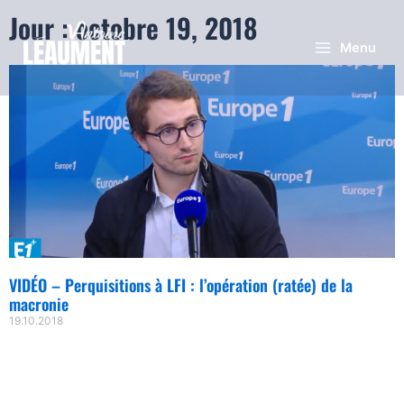
Jour : octobre 19, 2018
Menu
VIDÉO – Perquisitions à LFI : l’opération (ratée) de la
macronie
19.10.2018