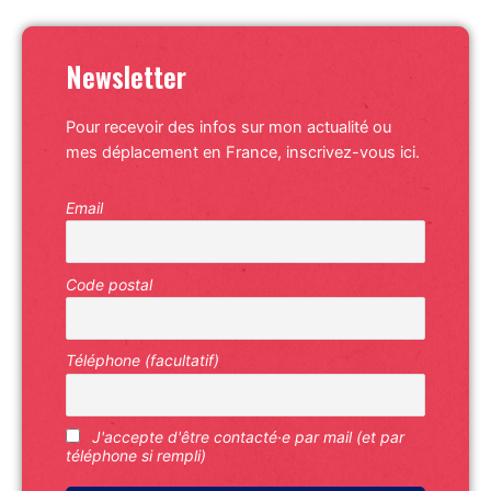
Newsletter
Pour recevoir des infos sur mon actualité ou
mes déplacement en France, inscrivez-vous ici.
Email
Code postal
Téléphone (facultatif)
J'accepte d'être contacté·e par mail (et par
téléphone si rempli)