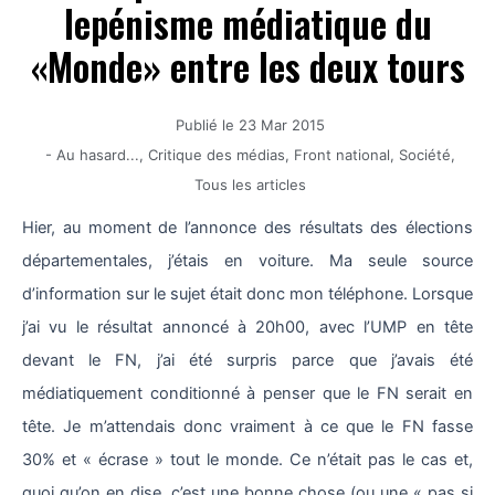
lepénisme médiatique du
«Monde» entre les deux tours
Publié le
23 Mar 2015
-
Au hasard...
,
Critique des médias
,
Front national
,
Société
,
Tous les articles
Hier, au moment de l’annonce des résultats des élections
départementales, j’étais en voiture. Ma seule source
d’information sur le sujet était donc mon téléphone. Lorsque
j’ai vu le résultat annoncé à 20h00, avec l’UMP en tête
devant le FN, j’ai été surpris parce que j’avais été
médiatiquement conditionné à penser que le FN serait en
tête. Je m’attendais donc vraiment à ce que le FN fasse
30% et « écrase » tout le monde. Ce n’était pas le cas et,
quoi qu’on en dise, c’est une bonne chose (ou une « pas si