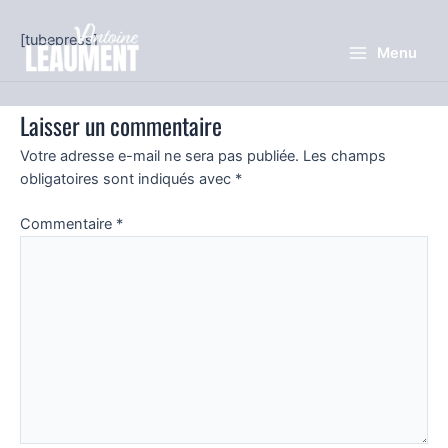
Aller
au
[tubepress]
Menu
contenu
Main
Menu
Laisser un commentaire
Votre adresse e-mail ne sera pas publiée.
Les champs
obligatoires sont indiqués avec
*
Commentaire
*