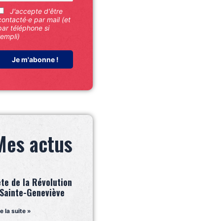
J'accepte d'être
contacté·e par mail (et
par téléphone si
rempli)
Mes actus
ête de la Révolution
 Sainte-Geneviève
re la suite »