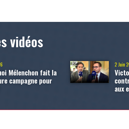
es vidéos
26
2 Juin 
oi Mélenchon fait la
Victo
eure campagne pour
contr
?
aux 