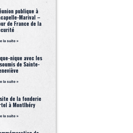
éunion publique à
acapelle-Marival –
our de France de la
écurité
re la suite »
ique-nique avec les
nsoumis de Sainte-
eneviève
re la suite »
site de la fonderie
rtel à Montlhéry
re la suite »