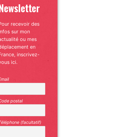
Newsletter
Pour recevoir des
infos sur mon
actualité ou mes
déplacement en
France, inscrivez-
vous ici.
Email
Code postal
Téléphone (facultatif)