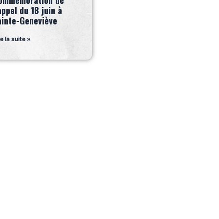
ommémoration de
appel du 18 juin à
ainte-Geneviève
re la suite »