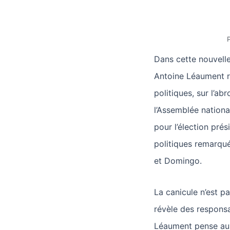
P
Dans cette nouvelle
Antoine Léaument re
politiques, sur l’ab
l’Assemblée national
pour l’élection prés
politiques remarq
et Domingo.
La canicule n’est p
révèle des responsa
Léaument pense aux