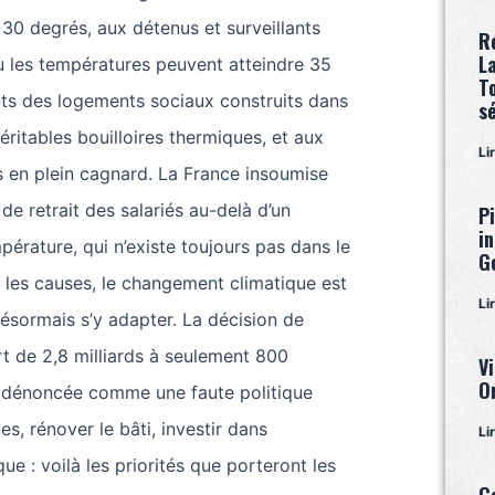
 30 degrés, aux détenus et surveillants
R
L
ù les températures peuvent atteindre 35
T
nts des logements sociaux construits dans
s
éritables bouilloires thermiques, et aux
Li
s en plein cagnard. La France insoumise
 de retrait des salariés au-delà d’un
P
i
pérature, qui n’existe toujours pas dans le
G
r les causes, le changement climatique est
Li
 désormais s’y adapter. La décision de
rt de 2,8 milliards à seulement 800
Vi
O
st dénoncée comme une faute politique
les, rénover le bâti, investir dans
Li
que : voilà les priorités que porteront les