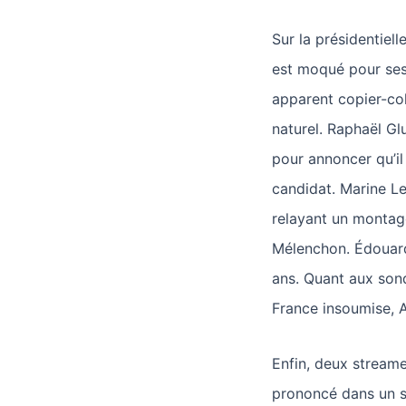
Sur la présidentiell
est moqué pour ses
apparent copier-co
naturel. Raphaël G
pour annoncer qu’il
candidat. Marine Le 
relayant un montage
Mélenchon. Édouard 
ans. Quant aux son
France insoumise, A
Enfin, deux streame
prononcé dans un s