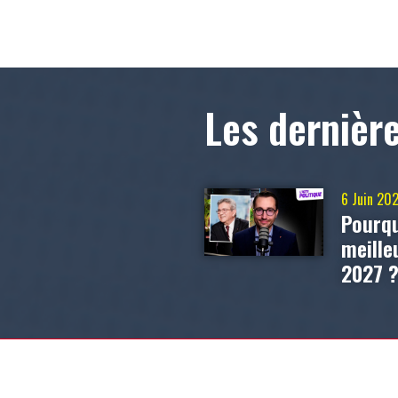
Les dernièr
6 Juin 20
Pourqu
meill
2027 