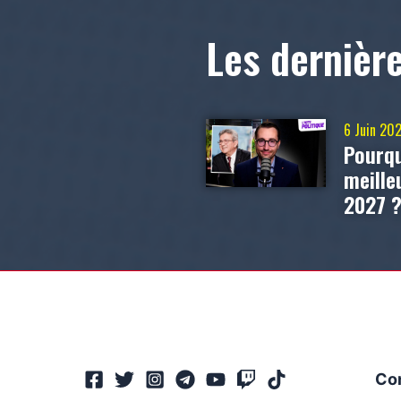
Les dernièr
6 Juin 20
Pourqu
meill
2027 
Co