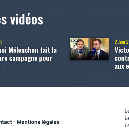
es vidéos
26
2 Juin 
oi Mélenchon fait la
Victo
eure campagne pour
contr
?
aux 
L
L
ntact
-
Mentions légales
Le