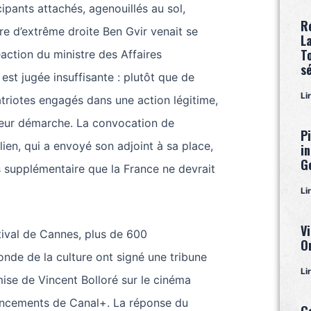
ipants attachés, agenouillés au sol,
R
tre d’extrême droite Ben Gvir venait se
L
T
action du ministre des Affaires
s
est jugée insuffisante : plutôt que de
Li
triotes engagés dans une action légitime,
 leur démarche. La convocation de
P
lien, qui a envoyé son adjoint à sa place,
i
G
 supplémentaire que la France ne devrait
Li
Vi
tival de Cannes, plus de 600
O
nde de la culture ont signé une tribune
Li
ise de Vincent Bolloré sur le cinéma
nancements de Canal+. La réponse du