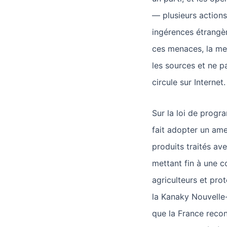
— plusieurs action
ingérences étrangèr
ces menaces, la meil
les sources et ne p
circule sur Internet.
Sur la loi de progr
fait adopter un ame
produits traités av
mettant fin à une c
agriculteurs et pr
la Kanaky Nouvelle
que la France recon