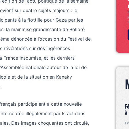
 édition de l’actu politique de la semaine,
vient sur quatre sujets majeurs : le
cipants à la flottille pour Gaza par les
nes, la mainmise grandissante de Bolloré
néma dénoncée à l’occasion du Festival de
s révélations sur des ingérences
a France insoumise, et les derniers
Assemblée nationale autour de la loi de
cole et de la situation en Kanaky
.
français participaient à cette nouvelle
F
à
 interceptée illégalement par Israël dans
nales. Des images choquantes ont circulé,
Li