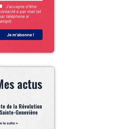
J'accepte d'être
contacté·e par mail (et
par téléphone si
rempli)
Mes actus
ête de la Révolution
 Sainte-Geneviève
re la suite »