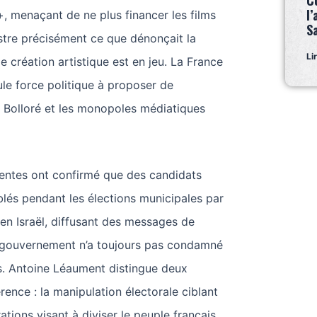
C
l’
, menaçant de ne plus financer les films
S
lustre précisément ce que dénonçait la
Li
de création artistique est en jeu. La France
ule force politique à proposer de
e Bolloré et les monopoles médiatiques
centes ont confirmé que des candidats
blés pendant les élections municipales par
 en Israël, diffusant des messages de
 gouvernement n’a toujours pas condamné
s. Antoine Léaument distingue deux
rence : la manipulation électorale ciblant
rations visant à diviser le peuple français