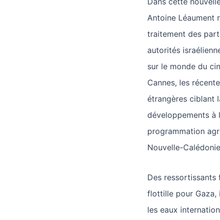
Dans cette nouvelle
Antoine Léaument re
traitement des parti
autorités israélien
sur le monde du ci
Cannes, les récente
étrangères ciblant l
développements à l’
programmation agri
Nouvelle-Calédonie
Des ressortissants 
flottille pour Gaza,
les eaux internatio