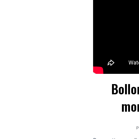
Bollo
mon
P