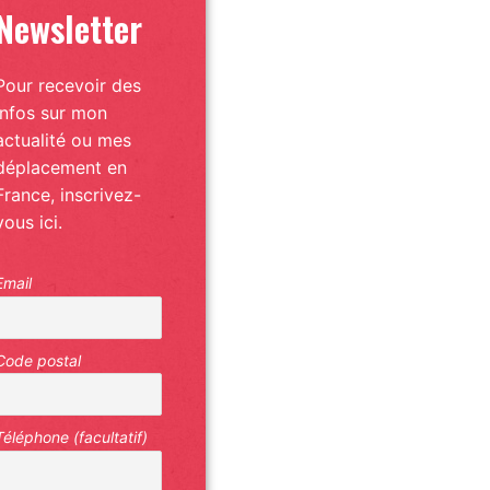
Newsletter
Pour recevoir des
infos sur mon
actualité ou mes
déplacement en
France, inscrivez-
vous ici.
Email
Code postal
Téléphone (facultatif)