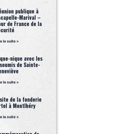
éunion publique à
acapelle-Marival –
our de France de la
écurité
re la suite »
ique-nique avec les
nsoumis de Sainte-
eneviève
re la suite »
site de la fonderie
rtel à Montlhéry
re la suite »