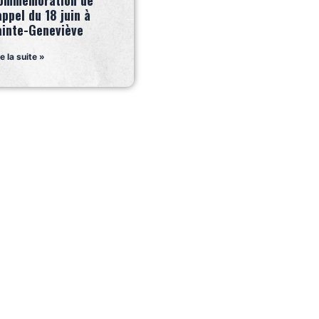
ommémoration de
appel du 18 juin à
ainte-Geneviève
re la suite »