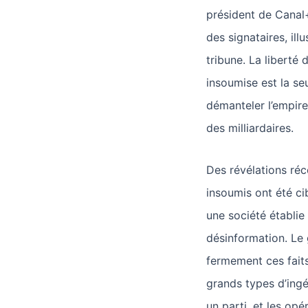
président de Canal+
des signataires, il
tribune. La liberté 
insoumise est la se
démanteler l’empir
des milliardaires.
Des révélations ré
insoumis ont été ci
une société établie
désinformation. Le
fermement ces fait
grands types d’ingé
un parti, et les opé