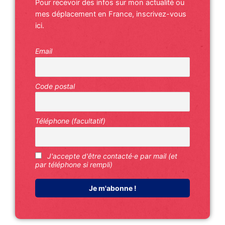
Pour recevoir des infos sur mon actualité ou
mes déplacement en France, inscrivez-vous
ici.
Email
Code postal
Téléphone (facultatif)
J'accepte d'être contacté·e par mail (et
par téléphone si rempli)