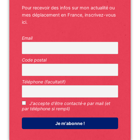
Pour recevoir des infos sur mon actualité ou
mes déplacement en France, inscrivez-vous
ici.
Email
Code postal
Téléphone (facultatif)
J'accepte d'être contacté·e par mail (et
par téléphone si rempli)