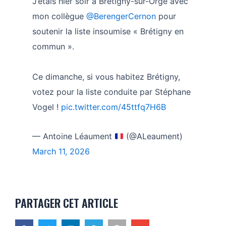
J’étais hier soir à Brétigny-sur-Orge avec
mon collègue
@BerengerCernon
pour
soutenir la liste insoumise « Brétigny en
commun ».
Ce dimanche, si vous habitez Brétigny,
votez pour la liste conduite par Stéphane
Vogel !
pic.twitter.com/45ttfq7H6B
— Antoine Léaument
(@ALeaument)
March 11, 2026
PARTAGER CET ARTICLE