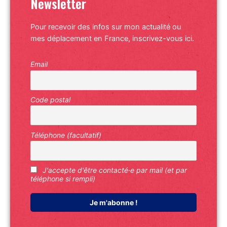
Newsletter
Pour recevoir des infos sur mon actualité ou
mes déplacement en France, inscrivez-vous ici.
Email
Code postal
Téléphone (facultatif)
J'accepte d'être contacté·e par mail (et par
téléphone si rempli)