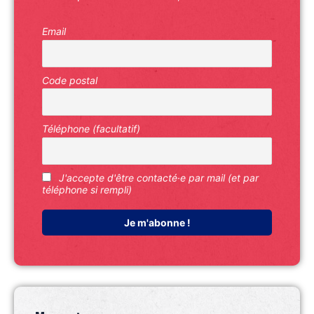
Email
Code postal
Téléphone (facultatif)
J'accepte d'être contacté·e par mail (et par
téléphone si rempli)