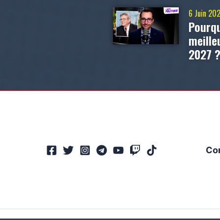
6 Juin 20
Pourqu
meill
2027 
Co