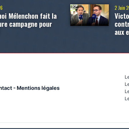
26
2 Juin 
oi Mélenchon fait la
Victo
eure campagne pour
contr
?
aux 
L
L
ntact
-
Mentions légales
Le
Le