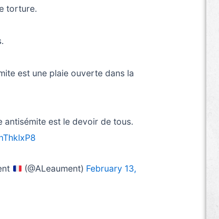
e torture.
s.
ite est une plaie ouverte dans la
 antisémite est le devoir de tous.
ThThklxP8
ent
(@ALeaument)
February 13,