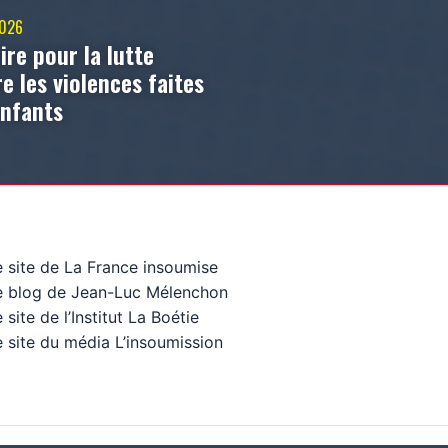
2026
ire pour la lutte
e les violences faites
enfants
e site de La France insoumise
e blog de Jean-Luc Mélenchon
 site de l’Institut La Boétie
 site du média L’insoumission