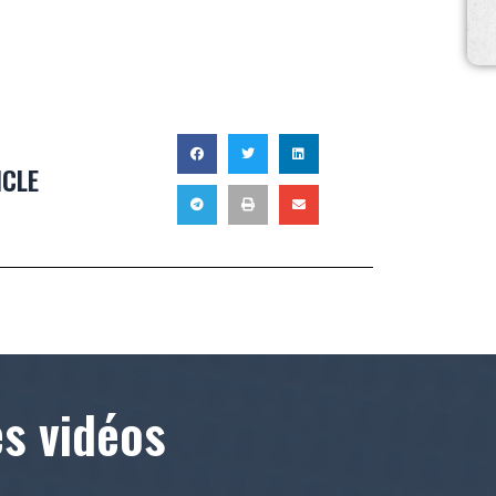
ICLE
es vidéos