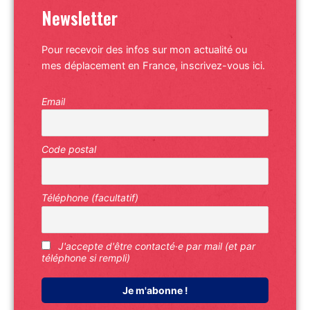
Newsletter
Pour recevoir des infos sur mon actualité ou
mes déplacement en France, inscrivez-vous ici.
Email
Code postal
Téléphone (facultatif)
J'accepte d'être contacté·e par mail (et par
téléphone si rempli)