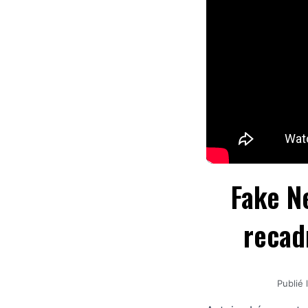
Fake N
recad
Publié 