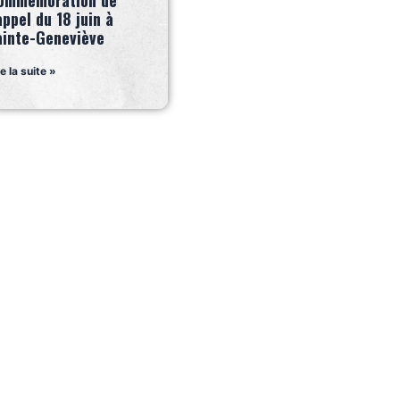
ommémoration de
appel du 18 juin à
ainte-Geneviève
re la suite »