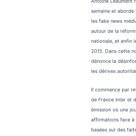
Antoine Léaument rev
semaine et aborde t
les fake news médi
autour de la réform
nationale, et enfin
2015. Dans cette n
dénonce la désinfor
les dérives autorit
Il commence par rev
de France Inter et d
émission où une jour
affirmations face 
basées sur des fai