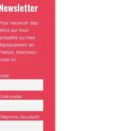
Newsletter
Pour recevoir des
infos sur mon
actualité ou mes
déplacement en
France, inscrivez-
vous ici.
Email
Code postal
Téléphone (facultatif)