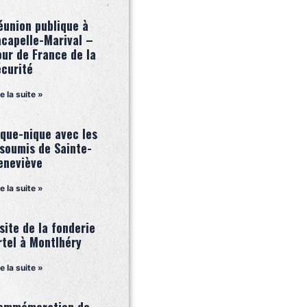
éunion publique à
acapelle-Marival –
our de France de la
écurité
re la suite »
ique-nique avec les
nsoumis de Sainte-
eneviève
re la suite »
site de la fonderie
rtel à Montlhéry
re la suite »