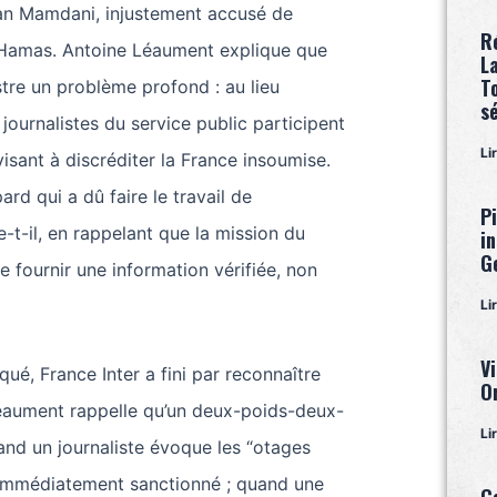
an Mamdani, injustement accusé de
R
 Hamas. Antoine Léaument explique que
L
T
stre un problème profond : au lieu
s
 journalistes du service public participent
Li
sant à discréditer la France insoumise.
rd qui a dû faire le travail de
P
ne-t-il, en rappelant que la mission du
i
G
e fournir une information vérifiée, non
Li
Vi
qué, France Inter a fini par reconnaître
O
Léaument rappelle qu’un deux-poids-deux-
Li
nd un journaliste évoque les “otages
st immédiatement sanctionné ; quand une