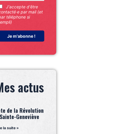
J'accepte d'être
contacté·e par mail (et
par téléphone si
rempli)
Mes actus
ête de la Révolution
 Sainte-Geneviève
re la suite »