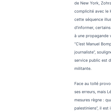
de New York, Zohr
complicité avec le
cette séquence illu
d’informer, certains
à une propagande vi
“C’est Manuel Bompa
journaliste”, soulig
service public est d
militante.
Face au tollé provo
ses erreurs, mais 
mesures règne : qua
palestiniens”, il e