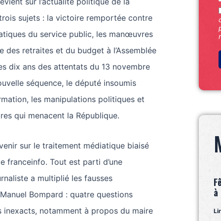
ient sur l’actualité politique de la
rois sujets : la victoire remportée contre
atiques du service public, les manœuvres
e des retraites et du budget à l’Assemblée
 les dix ans des attentats du 13 novembre
ouvelle séquence, le député insoumis
mation, les manipulations politiques et
aires qui menacent la République.
enir sur le traitement médiatique biaisé
e franceinfo. Tout est parti d’une
naliste a multiplié les fausses
F
à
à Manuel Bompard : quatre questions
ts inexacts, notamment à propos du maire
Li