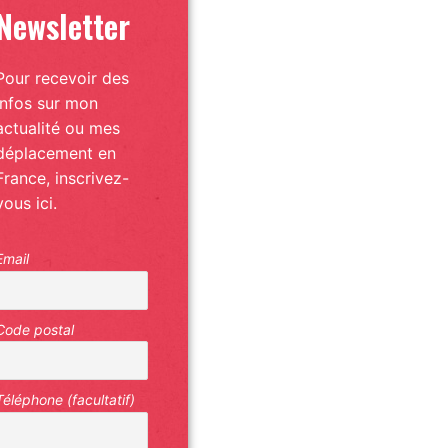
Newsletter
Pour recevoir des
infos sur mon
actualité ou mes
déplacement en
France, inscrivez-
vous ici.
Email
Code postal
Téléphone (facultatif)