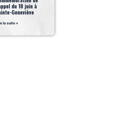
ommémoration de
appel du 18 juin à
ainte-Geneviève
re la suite »