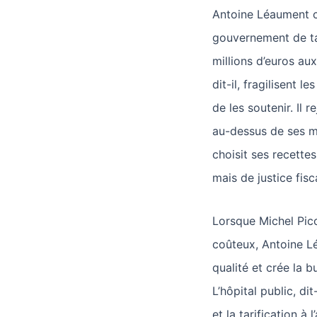
Antoine Léaument cr
gouvernement de ta
millions d’euros a
dit-il, fragilisent l
de les soutenir. Il r
au-dessus de ses moy
choisit ses recette
mais de justice fisca
Lorsque Michel Pico
coûteux, Antoine Lé
qualité et crée la 
L’hôpital public, di
et la tarification à 