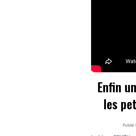
Enfin u
les pe
Publié 