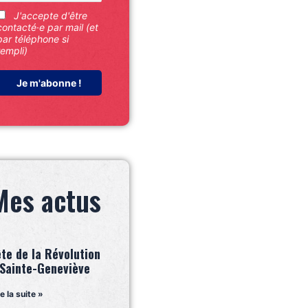
J'accepte d'être
contacté·e par mail (et
par téléphone si
rempli)
Mes actus
ête de la Révolution
 Sainte-Geneviève
re la suite »