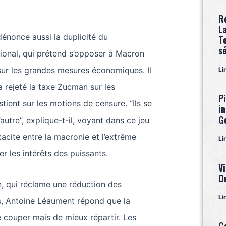
R
L
énonce aussi la duplicité du
T
s
onal, qui prétend s’opposer à Macron
sur les grandes mesures économiques. Il
Li
a rejeté la taxe Zucman sur les
P
stient sur les motions de censure. “Ils se
i
G
’autre”, explique-t-il, voyant dans ce jeu
acite entre la macronie et l’extrême
Li
r les intérêts des puissants.
Vi
O
, qui réclame une réduction des
Li
, Antoine Léaument répond que la
de couper mais de mieux répartir. Les