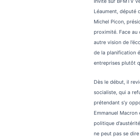
Invité sur BFMTV v
Léaument, député d
Michel Picon, prési
proximité. Face au 
autre vision de l’é
de la planification
entreprises plutôt 
Dès le début, il revi
socialiste, qui a r
prétendant s’y oppo
Emmanuel Macron et
politique d’austérit
ne peut pas se dir