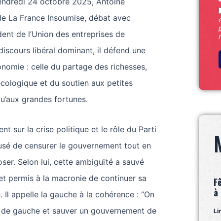
endredi 24 octobre 2025, Antoine
e La France Insoumise, débat avec
dent de l’Union des entreprises de
discours libéral dominant, il défend une
conomie : celle du partage des richesses,
 écologique et du soutien aux petites
qu’aux grandes fortunes.
ent sur la crise politique et le rôle du Parti
efusé de censurer le gouvernement tout en
ser. Selon lui, cette ambiguïté a sauvé
 permis à la macronie de continuer sa
F
à
é. Il appelle la gauche à la cohérence : “On
e de gauche et sauver un gouvernement de
Li