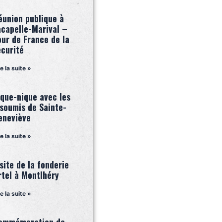
éunion publique à
acapelle-Marival –
our de France de la
écurité
re la suite »
ique-nique avec les
nsoumis de Sainte-
eneviève
re la suite »
site de la fonderie
rtel à Montlhéry
re la suite »