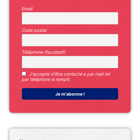
Email
Code postal
Téléphone (facultatif)
J'accepte d'être contacté·e par mail (et
par téléphone si rempli)