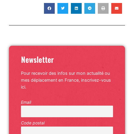
Newsletter
Pour recevoir des infos sur mon actualité ou
mes déplacement en France, inscrivez-vous
ici.
Email
Code postal