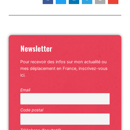
Newsletter
Pour recevoir des infos sur mon actualité ou
mes déplacement en France, inscrivez-vous
ici.
Email
Code postal