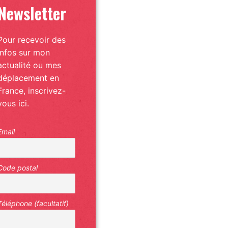
Newsletter
Pour recevoir des
infos sur mon
actualité ou mes
déplacement en
France, inscrivez-
vous ici.
Email
Code postal
Téléphone (facultatif)