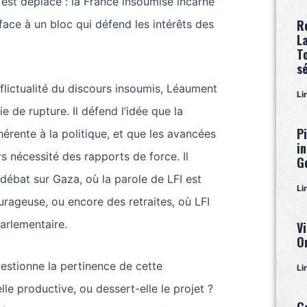
s’est déplacé : la France insoumise incarne
R
ace à un bloc qui défend les intérêts des
L
T
s
nflictualité du discours insoumis, Léaument
Li
e de rupture. Il défend l’idée que la
P
nhérente à la politique, et que les avancées
i
rs nécessité des rapports de force. Il
G
débat sur Gaza, où la parole de LFI est
Li
urageuse, ou encore des retraites, où LFI
parlementaire.
Vi
O
estionne la pertinence de cette
Li
-elle productive, ou dessert-elle le projet ?