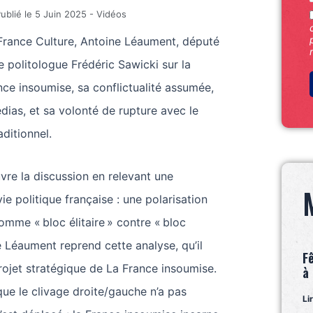
ublié le
5 Juin 2025
-
Vidéos
France Culture, Antoine Léaument, député
e politologue Frédéric Sawicki sur la
nce insoumise, sa conflictualité assumée,
ias, et sa volonté de rupture avec le
ditionnel.
vre la discussion en relevant une
ie politique française : une polarisation
omme « bloc élitaire » contre « bloc
e Léaument reprend cette analyse, qu’il
F
rojet stratégique de La France insoumise.
à
t que le clivage droite/gauche n’a pas
Li