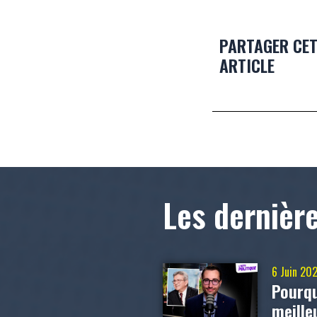
PARTAGER CE
ARTICLE
Les dernièr
6 Juin 20
Pourqu
meill