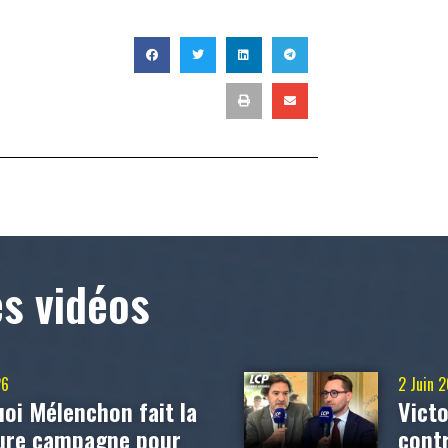
T
es vidéos
26
2 Juin 
oi Mélenchon fait la
Victo
eure campagne pour
contr