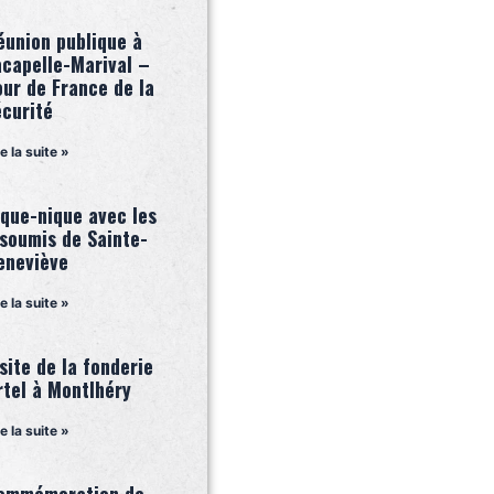
éunion publique à
acapelle-Marival –
our de France de la
écurité
re la suite »
ique-nique avec les
nsoumis de Sainte-
eneviève
re la suite »
site de la fonderie
rtel à Montlhéry
re la suite »