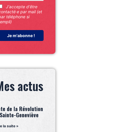
J'accepte d'être
contacté·e par mail (et
par téléphone si
rempli)
Mes actus
ête de la Révolution
 Sainte-Geneviève
re la suite »