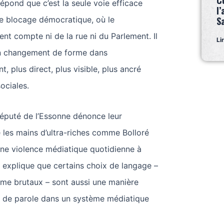
C
pond que c’est la seule voie efficace
l’
e blocage démocratique, où le
S
nt compte ni de la rue ni du Parlement. Il
Li
un changement de forme dans
t, plus direct, plus visible, plus ancré
ociales.
député de l’Essonne dénonce leur
 les mains d’ultra-riches comme Bolloré
 une violence médiatique quotidienne à
et explique que certains choix de langage –
me brutaux – sont aussi une manière
e de parole dans un système médiatique