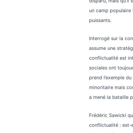
disparu, mais qu’il 
un camp populaire f
puissants.
Interrogé sur la co
assume une stratégi
conflictualité est i
sociales ont toujou
prend l’exemple du 
minoritaire mais co
a mené la bataille 
Frédéric Sawicki qu
conflictualité : est