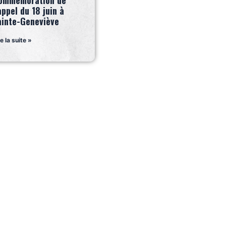
ommémoration de
appel du 18 juin à
ainte-Geneviève
re la suite »