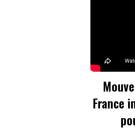
Mouvem
France i
pou