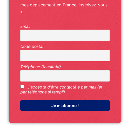
mes déplacement en France, inscrivez-vous
ici.
Email
Code postal
Téléphone (facultatif)
J'accepte d'être contacté·e par mail (et
par téléphone si rempli)