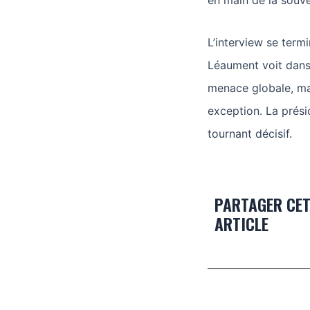
en main de la souv
L’interview se termi
Léaument voit dans
menace globale, mai
exception. La présid
tournant décisif.
PARTAGER CE
ARTICLE