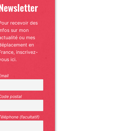
Newsletter
Pour recevoir des
infos sur mon
actualité ou mes
déplacement en
France, inscrivez-
vous ici.
Email
Code postal
Téléphone (facultatif)