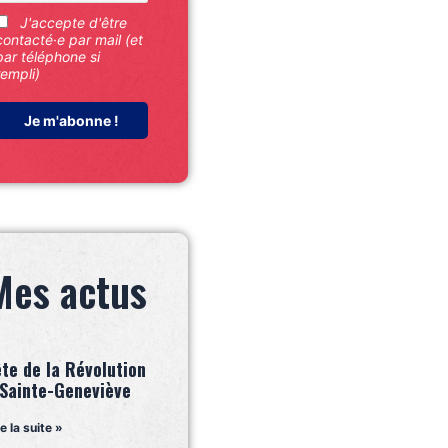
J'accepte d'être
contacté·e par mail (et
par téléphone si
rempli)
Mes actus
ête de la Révolution
 Sainte-Geneviève
re la suite »