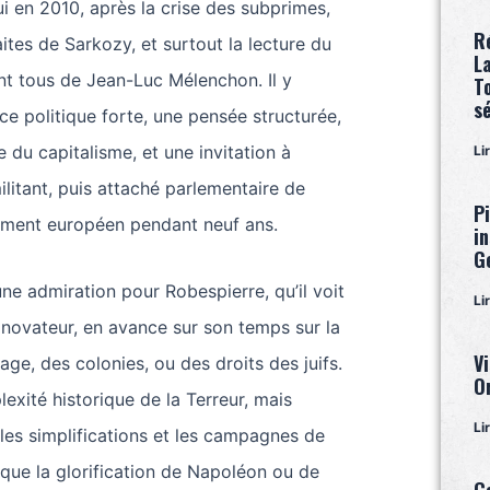
i en 2010, après la crise des subprimes,
R
ites de Sarkozy, et surtout la lecture du
L
llent tous de Jean-Luc Mélenchon. Il y
T
s
e politique forte, une pensée structurée,
e du capitalisme, et une invitation à
Li
 militant, puis attaché parlementaire de
P
ment européen pendant neuf ans.
i
G
e admiration pour Robespierre, qu’il voit
Li
ovateur, en avance sur son temps sur la
Vi
age, des colonies, ou des droits des juifs.
O
lexité historique de la Terreur, mais
Li
les simplifications et les campagnes de
itique la glorification de Napoléon ou de