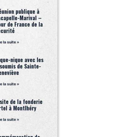
éunion publique à
acapelle-Marival –
our de France de la
écurité
re la suite »
ique-nique avec les
nsoumis de Sainte-
eneviève
re la suite »
site de la fonderie
rtel à Montlhéry
re la suite »