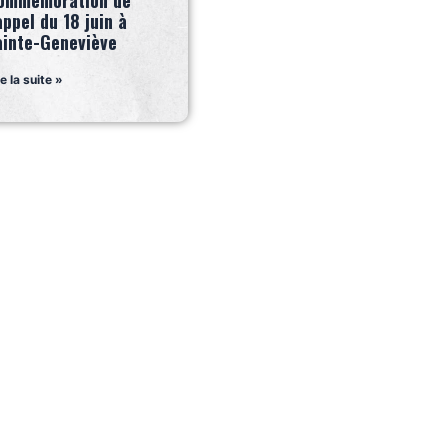
ommémoration de
appel du 18 juin à
ainte-Geneviève
re la suite »