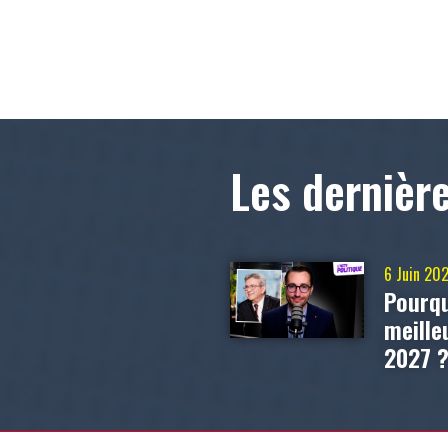
Les dernièr
6 Juin 20
Pourqu
meill
2027 