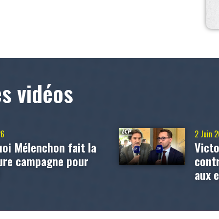
es vidéos
26
2 Juin 
oi Mélenchon fait la
Victo
eure campagne pour
contr
?
aux 