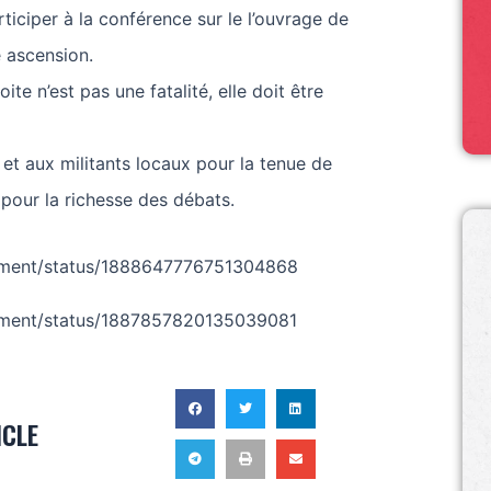
ticiper à la conférence sur le l’ouvrage de
e ascension.
te n’est pas une fatalité, elle doit être
e et aux militants locaux pour la tenue de
 pour la richesse des débats.
aument/status/1888647776751304868
aument/status/1887857820135039081
ICLE