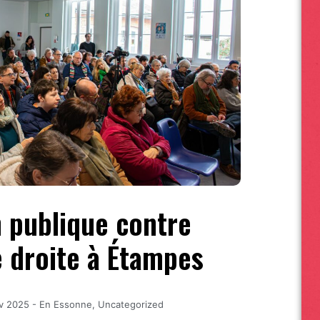
 publique contre
e droite à Étampes
v 2025
-
En Essonne
,
Uncategorized