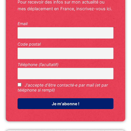
Pour recevoir des infos sur mon actualité ou
mes déplacement en France, inscrivez-vous ici.
Email
Code postal
Téléphone (facultatif)
J'accepte d'être contacté·e par mail (et par
téléphone si rempli)