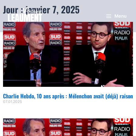
Jour : janvier 7, 2025
Menu
Charlie Hebdo, 10 ans après : Mélenchon avait (déjà) raison
07.01.2025