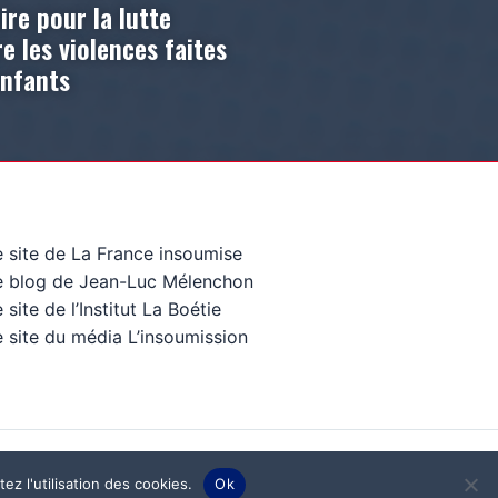
ire pour la lutte
e les violences faites
enfants
e site de La France insoumise
e blog de Jean-Luc Mélenchon
 site de l’Institut La Boétie
 site du média L’insoumission
ez l'utilisation des cookies.
Ok