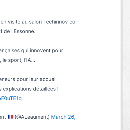
i en visite au salon Techinnov co-
I de l'Essonne.
ançaises qui innovent pour
, le sport, l’IA…
eneurs pour leur accueil
 explications détaillées !
PoF0uTE1q
ent
(@ALeaument)
March 26,