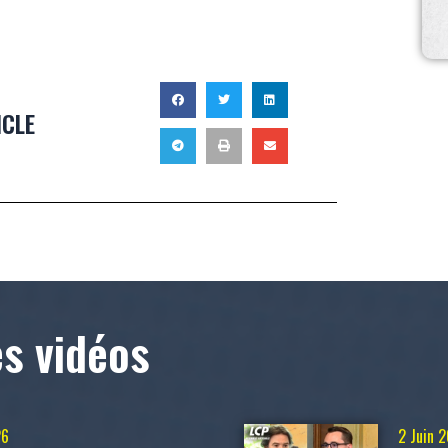
ICLE
es vidéos
26
2 Juin 