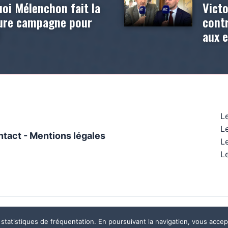
oi Mélenchon fait la
Victo
eure campagne pour
contr
?
aux 
L
L
ntact
-
Mentions légales
Le
Le
Ce site a été réalisé par
Mégaphone communication
 statistiques de fréquentation. En poursuivant la navigation, vous accept