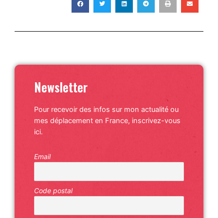
Newsletter
Pour recevoir des infos sur mon actualité ou
mes déplacement en France, inscrivez-vous
ici.
Email
Code postal